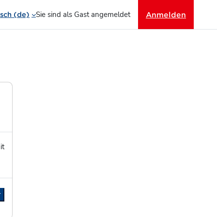
Sie sind als Gast angemeldet
Anmelden
ch ‎(de)‎
it
r