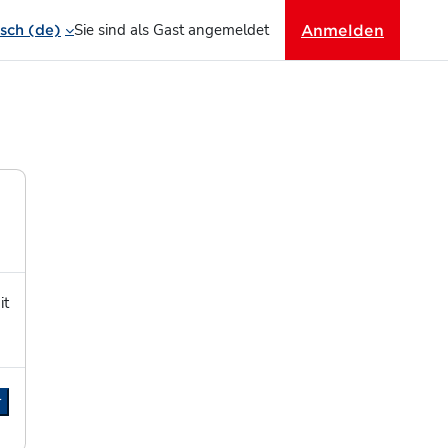
Sie sind als Gast angemeldet
Anmelden
ch ‎(de)‎
it
r