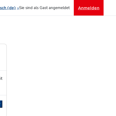
Sie sind als Gast angemeldet
Anmelden
ch ‎(de)‎
it
r