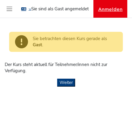
Zum Hauptinhalt
Sie sind als Gast angemeldet
Anmelden
Website-Übersicht
Sie betrachten diesen Kurs gerade als
Gast
.
Der Kurs steht aktuell für Teilnehmer/innen nicht zur
Verfügung.
Weiter