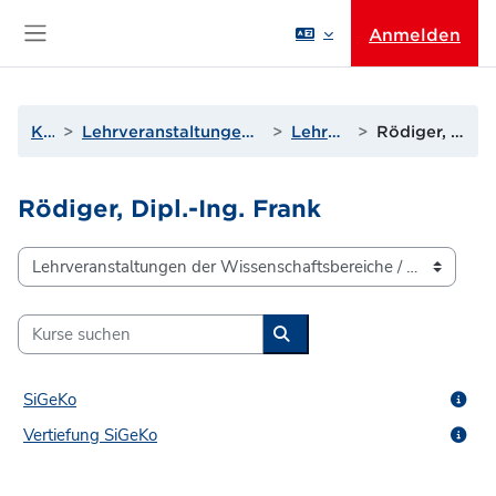
Zum Hauptinhalt
Anmelden
Website-Übersicht
Kurse
Lehrveranstaltungen der Wissenschaftsbereiche
Lehrende Q bis T
Rödiger, Dipl.-Ing. Frank
Rödiger, Dipl.-Ing. Frank
Kursbereiche
Kurse suchen
Kurse suchen
SiGeKo
Vertiefung SiGeKo