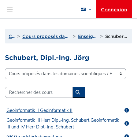
Passer au contenu principal
Connexion
Panneau latéral
Cours
Cours proposés dans les domaines scientifiques
Enseignants de Q à T
Schubert, Dipl.-Ing. Jörg
Schubert, Dipl.-Ing. Jörg
Catégories de cours
Rechercher des cours
Rechercher des cours
Geoinformatik II Geoinformatik II
Geoinformatik III Herr Dipl.-Ing. Schubert Geoinformatik
III und IV Herr Dipl.-Ing. Schubert
GB Grundstücksbewertung