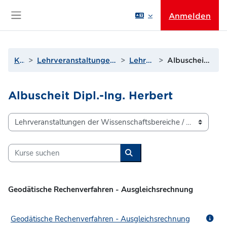
Zum Hauptinhalt
Anmelden
Website-Übersicht
Kurse
Lehrveranstaltungen der Wissenschaftsbereiche
Lehrende A bis D
Albuscheit Dipl.-Ing. Herbert
Albuscheit Dipl.-Ing. Herbert
Kursbereiche
Kurse suchen
Kurse suchen
Geodätische Rechenverfahren - Ausgleichsrechnung
Geodätische Rechenverfahren - Ausgleichsrechnung