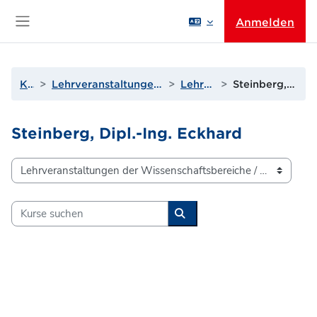
Zum Hauptinhalt
Anmelden
Website-Übersicht
Kurse
Lehrveranstaltungen der Wissenschaftsbereiche
Lehrende Q bis T
Steinberg, Dipl.-Ing. Eckhard
Steinberg, Dipl.-Ing. Eckhard
Kursbereiche
Kurse suchen
Kurse suchen