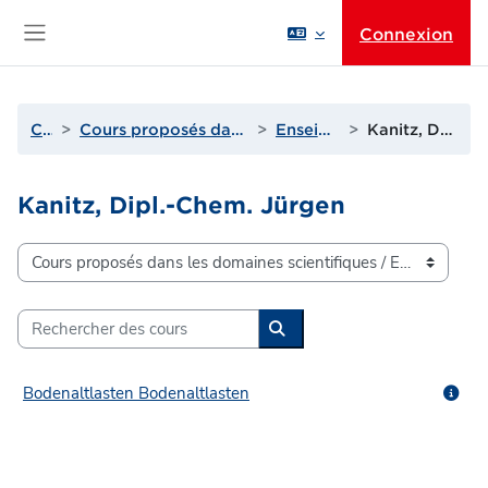
Passer au contenu principal
Connexion
Panneau latéral
Cours
Cours proposés dans les domaines scientifiques
Enseignants de I à L
Kanitz, Dipl.-Chem. Jürgen
Kanitz, Dipl.-Chem. Jürgen
Catégories de cours
Rechercher des cours
Rechercher des cours
Bodenaltlasten Bodenaltlasten