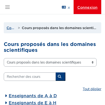
Passer au contenu principal
Connexion
Panneau latéral
Cours
Cours proposés dans les domaines scientifiques
Cours proposés dans les domaines
scientifiques
Catégories de cours
Rechercher des cours
Rechercher des cours
Tout déplier
Enseignants de A à D
Enseignants de E à H