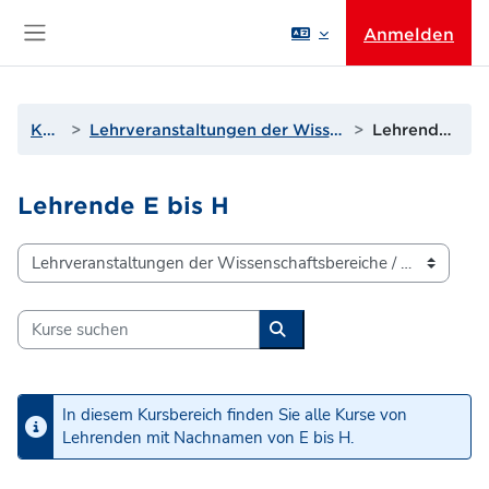
Zum Hauptinhalt
Anmelden
Website-Übersicht
Kurse
Lehrveranstaltungen der Wissenschaftsbereiche
Lehrende E bis H
Lehrende E bis H
Kursbereiche
Kurse suchen
Kurse suchen
In diesem Kursbereich finden Sie alle Kurse von
Lehrenden mit Nachnamen von E bis H.