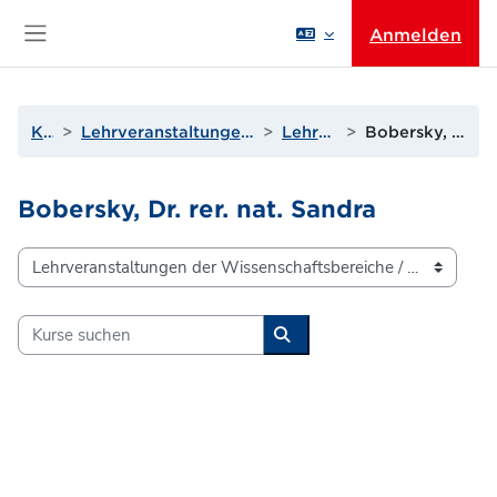
Zum Hauptinhalt
Anmelden
Website-Übersicht
Kurse
Lehrveranstaltungen der Wissenschaftsbereiche
Lehrende A bis D
Bobersky, Dr. rer. nat. Sandra
Bobersky, Dr. rer. nat. Sandra
Kursbereiche
Kurse suchen
Kurse suchen