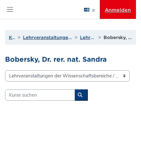
Zum Hauptinhalt
Anmelden
Website-Übersicht
Kurse
Lehrveranstaltungen der Wissenschaftsbereiche
Lehrende A bis D
Bobersky, Dr. rer. nat. Sandra
Bobersky, Dr. rer. nat. Sandra
Kursbereiche
Kurse suchen
Kurse suchen