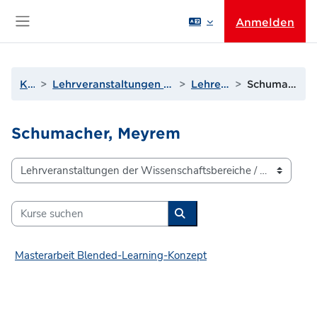
Zum Hauptinhalt
Anmelden
Website-Übersicht
Kurse
Lehrveranstaltungen der Wissenschaftsbereiche
Lehrende Q bis T
Schumacher, Meyrem
Schumacher, Meyrem
Kursbereiche
Kurse suchen
Kurse suchen
Masterarbeit Blended-Learning-Konzept