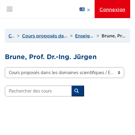
Passer au contenu principal
Connexion
Panneau latéral
Cours
Cours proposés dans les domaines scientifiques
Enseignants de A à D
Brune, Prof. Dr.-Ing. Jürgen
Brune, Prof. Dr.-Ing. Jürgen
Catégories de cours
Rechercher des cours
Rechercher des cours