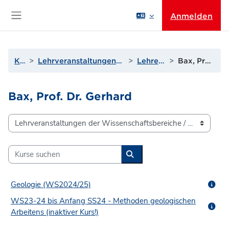
Zum Hauptinhalt
Anmelden
Website-Übersicht
Kurse
Lehrveranstaltungen der Wissenschaftsbereiche
Lehrende A bis D
Bax, Prof. Dr. Gerhard
Bax, Prof. Dr. Gerhard
Kursbereiche
Kurse suchen
Kurse suchen
Geologie (WS2024/25)
WS23-24 bis Anfang SS24 - Methoden geologischen
Arbeitens (inaktiver Kurs!)