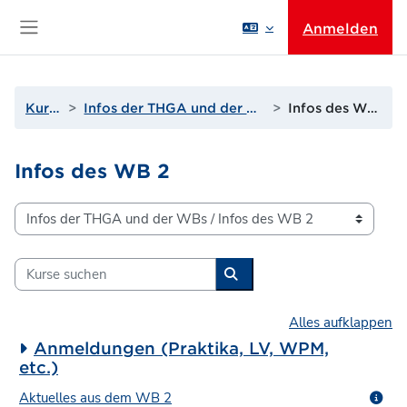
Zum Hauptinhalt
Anmelden
Website-Übersicht
Kurse
Infos der THGA und der WBs
Infos des WB 2
Infos des WB 2
Kursbereiche
Kurse suchen
Kurse suchen
Alles aufklappen
Anmeldungen (Praktika, LV, WPM,
etc.)
Aktuelles aus dem WB 2