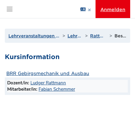
Zum Hauptinhalt
Anmelden
Website-Übersicht
Lehrveranstaltungen der Wissenschaftsbereiche
Lehrende Q bis T
Rattmann, Ludger
Beschreibung
Kursinformation
BRR Gebirgsmechanik und Ausbau
Dozent/in:
Ludger Rattmann
Mitarbeiter/in:
Fabian Schemmer