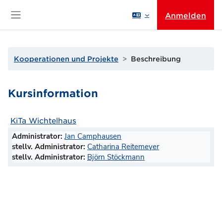
Zum Hauptinhalt
Anmelden
Website-Übersicht
Kooperationen und Projekte
Beschreibung
Kursinformation
KiTa Wichtelhaus
Administrator:
Jan Camphausen
stellv. Administrator:
Catharina Reitemeyer
stellv. Administrator:
Björn Stöckmann