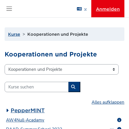
Zum Hauptinhalt
Anmelden
Website-Übersicht
Kurse
Kooperationen und Projekte
Kooperationen und Projekte
Kursbereiche
Kurse suchen
Kurse suchen
Alles aufklappen
PepperMINT
AW4Null-Acadamy