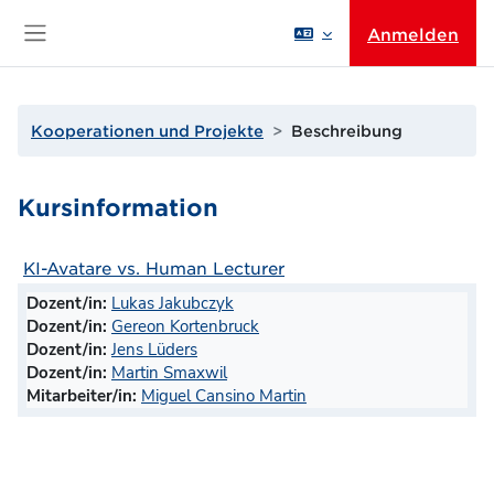
Zum Hauptinhalt
Anmelden
Website-Übersicht
Kooperationen und Projekte
Beschreibung
Kursinformation
KI-Avatare vs. Human Lecturer
Dozent/in:
Lukas Jakubczyk
Dozent/in:
Gereon Kortenbruck
Dozent/in:
Jens Lüders
Dozent/in:
Martin Smaxwil
Mitarbeiter/in:
Miguel Cansino Martin