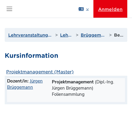
Zum Hauptinhalt
Anmelden
Website-Übersicht
Lehrveranstaltungen der Wissenschaftsbereiche
Lehrende A bis D
Brüggemann, Dipl.-Ing. Jürgen
Beschreibung
Kursinformation
Projektmanagement (Master)
Dozent/in:
Jürgen
Projektmanagement
(Dipl.-Ing.
Brüggemann
Jürgen Brüggemann)
Foliensammlung