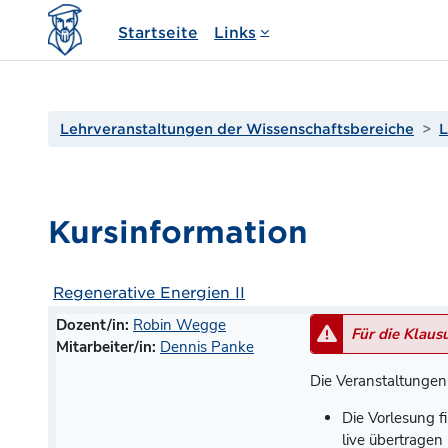
Zum Hauptinhalt
Startseite
Links
Lehrveranstaltungen der Wissenschaftsbereiche
L
Kursinformation
Regenerative Energien II
Dozent/in:
Robin Wegge
Für die Klausu
Mitarbeiter/in:
Dennis Panke
Die Veranstaltungen 
Die Vorlesung 
live übertragen