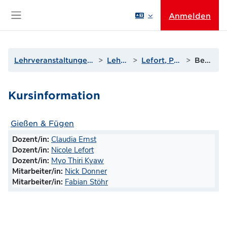
Zum Hauptinhalt
Anmelden
Website-Übersicht
Lehrveranstaltungen der Wissenschaftsbereiche
Lehrende I bis L
Lefort, Prof. Dr.-Ing. Nicole
Beschreibung
Kursinformation
Gießen & Fügen
Dozent/in:
Claudia Ernst
Dozent/in:
Nicole Lefort
Dozent/in:
Myo Thiri Kyaw
Mitarbeiter/in:
Nick Donner
Mitarbeiter/in:
Fabian Stöhr