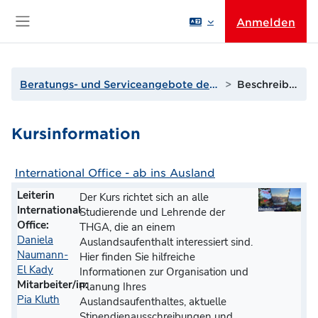
Zum Hauptinhalt
Anmelden
Website-Übersicht
Beratungs- und Serviceangebote der THGA
Beschreibung
Kursinformation
International Office - ab ins Ausland
Leiterin
Der Kurs richtet sich an alle
International
Studierende und Lehrende der
Office:
THGA, die an einem
Daniela
Auslandsaufenthalt interessiert sind.
Naumann-
Hier finden Sie hilfreiche
El Kady
Informationen zur Organisation und
Mitarbeiter/in:
Planung Ihres
Pia Kluth
Auslandsaufenthaltes, aktuelle
Stipendienausschreibungen und