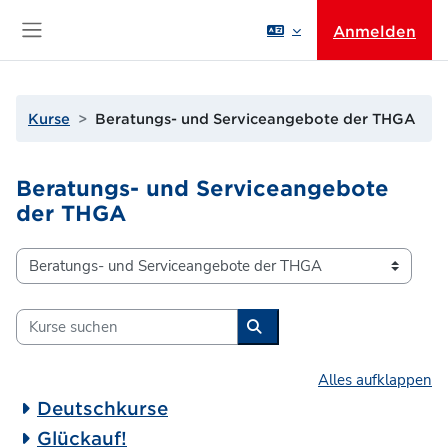
Zum Hauptinhalt
Anmelden
Website-Übersicht
Kurse
Beratungs- und Serviceangebote der THGA
Beratungs- und Serviceangebote
der THGA
Kursbereiche
Kurse suchen
Kurse suchen
Alles aufklappen
Deutschkurse
Glückauf!