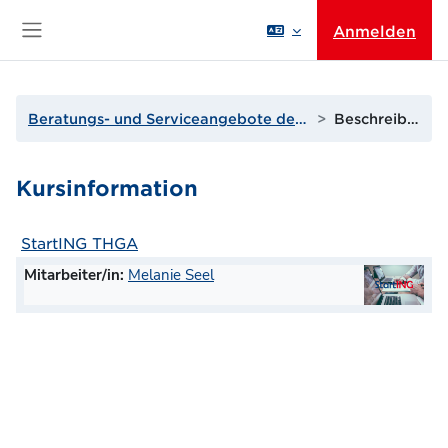
Zum Hauptinhalt
Anmelden
Website-Übersicht
Beratungs- und Serviceangebote der THGA
Beschreibung
Kursinformation
StartING THGA
Mitarbeiter/in:
Melanie Seel