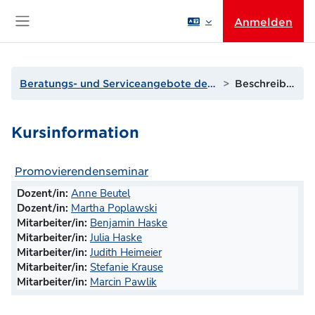
Zum Hauptinhalt
Anmelden
Website-Übersicht
Beratungs- und Serviceangebote der THGA
Beschreibung
Kursinformation
Promovierendenseminar
Dozent/in:
Anne Beutel
Dozent/in:
Martha Poplawski
Mitarbeiter/in:
Benjamin Haske
Mitarbeiter/in:
Julia Haske
Mitarbeiter/in:
Judith Heimeier
Mitarbeiter/in:
Stefanie Krause
Mitarbeiter/in:
Marcin Pawlik