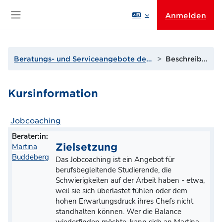
Zum Hauptinhalt
Anmelden
Website-Übersicht
Beratungs- und Serviceangebote der THGA
Beschreibung
Kursinformation
Jobcoaching
Berater:in:
Zielsetzung
Martina
Buddeberg
Das Jobcoaching ist ein Angebot für
berufsbegleitende Studierende, die
Schwierigkeiten auf der Arbeit haben - etwa,
weil sie sich überlastet fühlen oder dem
hohen Erwartungsdruck ihres Chefs nicht
standhalten können. Wer die Balance
wiederfinden möchte, kann sich an Martina