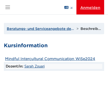
Zum Hauptinhalt
Anmelden
Website-Übersicht
Beratungs- und Serviceangebote der THGA
Beschreibung
Kursinformation
Mindful Intercultural Communication WiSe2024
Dozent/in:
Sarah Zouari