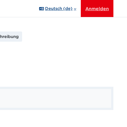
Anmelden
Deutsch ‎(de)‎
hreibung