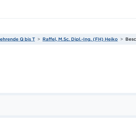
ehrende Q bis T
Raffel, M.Sc. Dipl.-Ing. (FH) Heiko
Besc