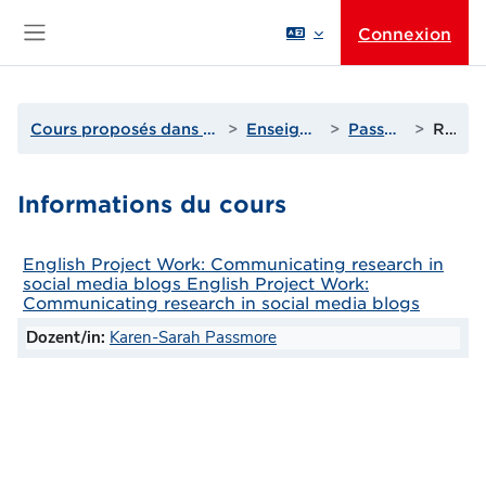
Passer au contenu principal
Connexion
Panneau latéral
Cours proposés dans les domaines scientifiques
Enseignants de M à P
Passmore, Karen
Résumé
Informations du cours
English Project Work: Communicating research in
social media blogs English Project Work:
Communicating research in social media blogs
Dozent/in:
Karen-Sarah Passmore