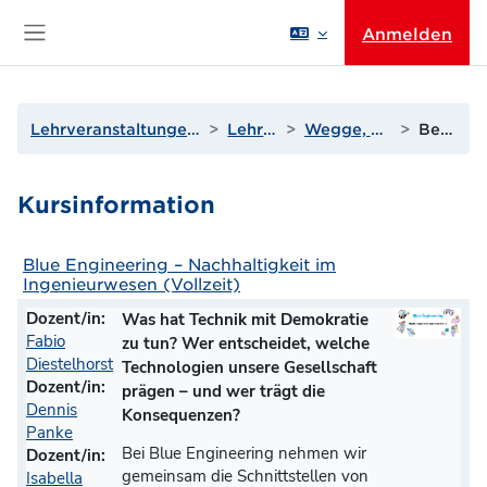
Zum Hauptinhalt
Anmelden
Website-Übersicht
Lehrveranstaltungen der Wissenschaftsbereiche
Lehrende U bis Z
Wegge, Prof. Dr.-Ing. Robin
Beschreibung
Kursinformation
Blue Engineering – Nachhaltigkeit im
Ingenieurwesen (Vollzeit)
Dozent/in:
Was hat Technik mit Demokratie
Fabio
zu tun? Wer entscheidet, welche
Diestelhorst
Technologien unsere Gesellschaft
Dozent/in:
prägen – und wer trägt die
Dennis
Konsequenzen?
Panke
Bei Blue Engineering nehmen wir
Dozent/in:
gemeinsam die Schnittstellen von
Isabella