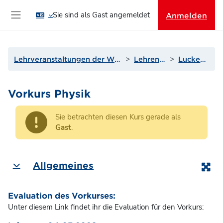
Zum Hauptinhalt
Sie sind als Gast angemeldet
Anmelden
Website-Übersicht
Lehrveranstaltungen der Wissenschaftsbereiche
Lehrende I bis L
Luckey, Joshua
Vorkurs Physik
Sie betrachten diesen Kurs gerade als
Gast
.
Abschnittsübersicht
Allgemeines
Einklappen
Evaluation des Vorkurses:
Unter diesem Link findet ihr die Evaluation für den Vorkurs: