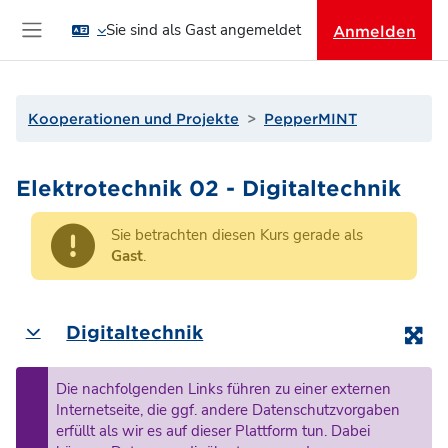
Zum Hauptinhalt
Sie sind als Gast angemeldet
Anmelden
Website-Übersicht
Kooperationen und Projekte
PepperMINT
Elektrotechnik 02 - Digitaltechnik
Sie betrachten diesen Kurs gerade als
Gast
.
Abschnittsübersicht
Digitaltechnik
Einklappen
Die nachfolgenden Links führen zu einer externen
Internetseite, die ggf. andere Datenschutzvorgaben
erfüllt als wir es auf dieser Plattform tun. Dabei