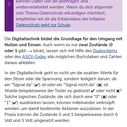
können Daten von dir übertragen und
weiterverarbeitet werden. Wenn du dich allgemein
zum Thema Datenschutz erkundigen möchtest,
empfehlen wir dir die Erklärvideos der Initiative
Datenschutz geht zur Schule
.
Die
Digitaltechnik bildet die Grundlage für den Umgang mit
Nullen und Einsen
. Auch wenn es nur
zwei Zustände
(
0
oder 1
gibt
binär), lassen sich mit Hilfe des
Dualsystems
oder des
ASCII-Codes
alle möglichen Buchstaben und Zahlen
daraus abbilden.
In der Digitaltechnik geht es nicht um die exakten Werte für
den Strom oder die Spannung, sondern lediglich darum, ob
ein "Signal da" (✔️) ist oder ein "Signal nicht da" (✖️) ist.
Wurde beispielsweise der Taster xy gedrückt ✔️ oder nicht ✖️?
Solche logischen Zustände, die sich durch eine "0" (✖️) oder
"1" (✔️) ausdrücken lassen, können miteinander verknüpft
werden, um damit bestimmte Aktionen auszulösen. In der
Praxis können die Zustände 0 und 1 beispielsweise durch 0
Volt und 5 Volt umgesetzt werden.