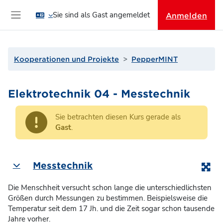
Zum Hauptinhalt
Sie sind als Gast angemeldet
Anmelden
Website-Übersicht
Kooperationen und Projekte
PepperMINT
Elektrotechnik 04 - Messtechnik
Sie betrachten diesen Kurs gerade als
Gast
.
Abschnittsübersicht
Messtechnik
Einklappen
Die Menschheit versucht schon lange die unterschiedlichsten
Größen durch Messungen zu bestimmen. Beispielsweise die
Temperatur seit dem 17 Jh. und die Zeit sogar schon tausende
Jahre vorher.