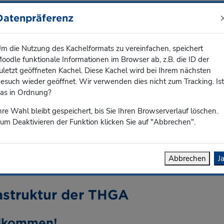
Deuts
Datenpräferenz
m die Nutzung des Kachelformats zu vereinfachen, speichert
oodle funktionale Informationen im Browser ab, z.B. die ID der
erviceangebote der THGA
uletzt geöffneten Kachel. Diese Kachel wird bei Ihrem nächsten
esuch wieder geöffnet. Wir verwenden dies nicht zum Tracking. Ist
as in Ordnung?
hre Wahl bleibt gespeichert, bis Sie Ihren Browserverlauf löschen.
struktur und DV-Dienste an 
um Deaktivieren der Funktion klicken Sie auf "Abbrechen".
rachten diesen Kurs gerade als
Gast
.
Abbrechen
J
rastruktur der THGA
llkommen!