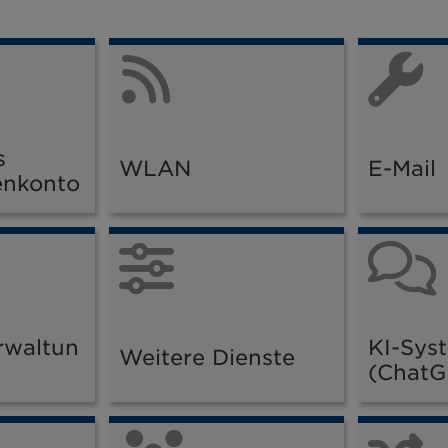
s
WLAN
E-Mail
enkonto
rwaltun
KI-Sys
Weitere Dienste
(ChatG