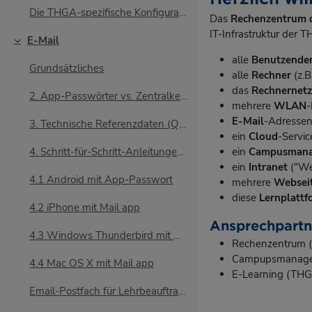
Die THGA-spezifische Konfigurationsseite für den D...
Das
Rechenzentrum 
IT-Infrastruktur der
E-Mail
Einklappen
alle
Benutzende
Grundsätzliches
alle
Rechner
(z.B
das
Rechnernet
2. App-Passwörter vs. Zentralkennwort App-Passwört...
mehrere
WLAN
-
E-Mail
-Adressen 
3. Technische Referenzdaten (Quick-Setup) Für erfa...
ein
Cloud
-Servic
ein
Campusmana
4. Schritt-für-Schritt-Anleitungen Android (Gmail-...
ein
Intranet
("We
4.1 Android mit App-Passwort
mehrere
Websei
diese
Lernplattf
4.2 iPhone mit Mail app
Ansprechpartn
4.3 Windows Thunderbird mit App-Passwort
Rechenzentrum 
Campupsmanage
4.4 Mac OS X mit Mail app
E-Learning (THG
Email-Postfach für LehrbeauftragteAchtung: Die...