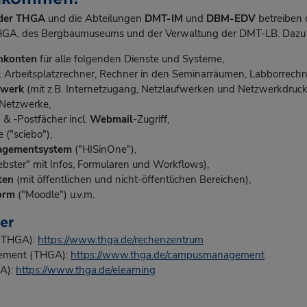
der THGA
und die Abteilungen
DMT-IM
und
DBM-EDV
betreiben 
 THGA, des Bergbaumuseums und der Verwaltung der DMT-LB. Dazu 
nkonten
für alle folgenden Dienste und Systeme,
. Arbeitsplatzrechner, Rechner in den Seminarräumen, Labborrechn
zwerk
(mit z.B. Internetzugang, Netzlaufwerken und Netzwerkdruck
Netzwerke,
& -Postfächer incl.
Webmail
-Zugriff,
e ("sciebo"),
gementsystem
("HISinOne"),
bster" mit Infos, Formularen und Workflows),
ten
(mit öffentlichen und nicht-öffentlichen Bereichen),
orm
("Moodle") u.v.m.
er
(THGA):
https://www.thga.de/rechenzentrum
ment (THGA):
https://www.thga.de/campusmanagement
A):
https://www.thga.de/elearning