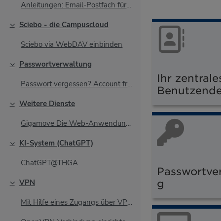
Anleitungen: Email-Postfach für Lehrbeauftragte
Sciebo - die Campuscloud
Einklappen
Sciebo via WebDAV einbinden
Passwortverwaltung
Einklappen
Ihr zentrale
Passwort vergessen? Account freischalten ...
Benutzend
Weitere Dienste
Einklappen
Gigamove Die Web-Anwendung Gigamove (ht...
KI-System (ChatGPT)
Einklappen
ChatGPT@THGA
Passwortve
g
VPN
Einklappen
Mit Hilfe eines Zugangs über VPN (Virtual Private ...