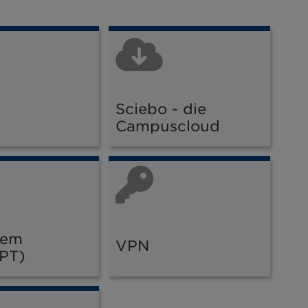
Sciebo - die
Campuscloud
tem
VPN
PT)