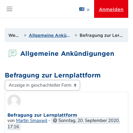
Zum Hauptinhalt
Anmelden
Website-Übersicht
Website
Allgemeine Ankündigungen
Befragung zur Lernplattform
Allgemeine Ankündigungen
Befragung zur Lernplattform
Anzeigemodus
Anzahl Antworten: 1
Befragung zur Lernplattform
von
Martin Smaxwil
-
Sonntag, 20. September 2020,
17:16