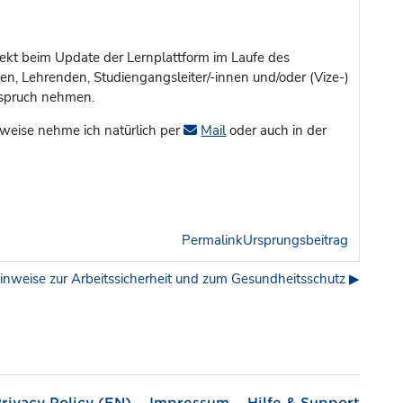
direkt beim Update der Lernplattform im Laufe des
n, Lehrenden, Studiengangsleiter/-innen und/oder (Vize-)
Anspruch nehmen.
weise nehme ich natürlich per
Mail
oder auch in der
Permalink
Ursprungsbeitrag
nweise zur Arbeitssicherheit und zum Gesundheitsschutz ▶︎
rivacy Policy (EN)
Impressum
Hilfe & Support