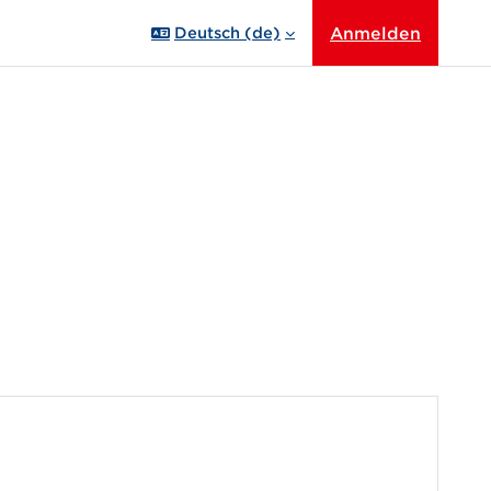
Anmelden
Deutsch ‎(de)‎