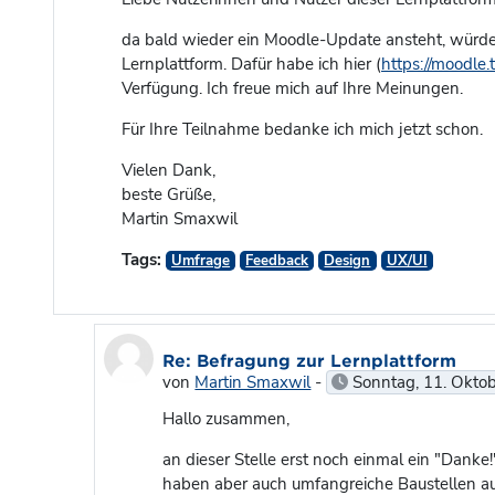
da bald wieder ein Moodle-Update ansteht, würde 
Lernplattform. Dafür habe ich hier (
https://moodle
Verfügung. Ich freue mich auf Ihre Meinungen.
Für Ihre Teilnahme bedanke ich mich jetzt schon.
Vielen Dank,
beste Grüße,
Martin Smaxwil
Tags:
Umfrage
Feedback
Design
UX/UI
Als Antwort auf Martin Smaxwil
Re: Befragung zur Lernplattform
von
Martin Smaxwil
-
Sonntag, 11. Okto
Hallo zusammen,
an dieser Stelle erst noch einmal ein "Danke!
haben aber auch umfangreiche Baustellen auf