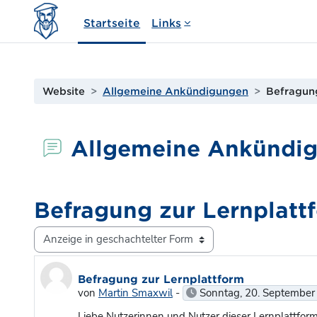
Zum Hauptinhalt
Startseite
Links
Website
Allgemeine Ankündigungen
Befragung
Allgemeine Ankündi
Befragung zur Lernplatt
Anzeigemodus
Anzahl Antworten: 1
Befragung zur Lernplattform
von
Martin Smaxwil
-
Sonntag, 20. September
Liebe Nutzerinnen und Nutzer dieser Lernplattform