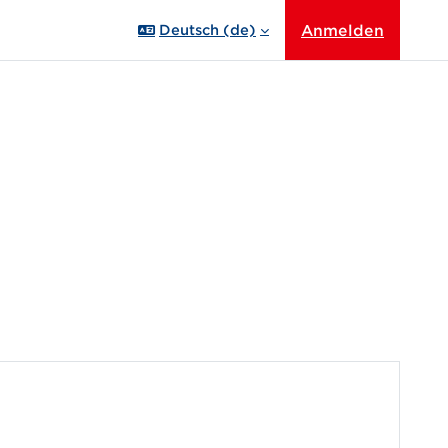
Anmelden
Deutsch ‎(de)‎