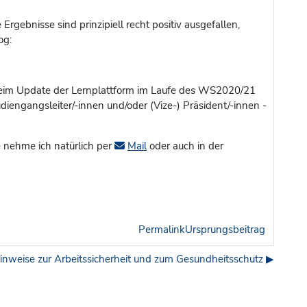
rgebnisse sind prinzipiell recht positiv ausgefallen,
og:
kt beim Update der Lernplattform im Laufe des WS2020/21
iengangsleiter/-innen und/oder (Vize-) Präsident/-innen -
 nehme ich natürlich per
Mail
oder auch in der
Permalink
Ursprungsbeitrag
nweise zur Arbeitssicherheit und zum Gesundheitsschutz ▶︎