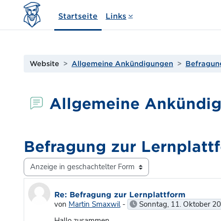
Zum Hauptinhalt
Startseite
Links
Website
Allgemeine Ankündigungen
Befragung
Allgemeine Ankündi
Befragung zur Lernplatt
Anzeigemodus
Anzahl Antworten: 0
Re: Befragung zur Lernplattform
von
Martin Smaxwil
-
Sonntag, 11. Oktober 20
Hallo zusammen,