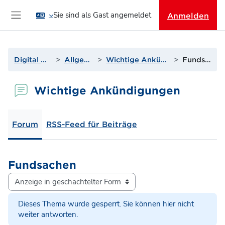
Zum Hauptinhalt
Sie sind als Gast angemeldet
Anmelden
Website-Übersicht
Digital Geolab
Allgemeines
Wichtige Ankündigungen
Fundsachen
Wichtige Ankündigungen
Forum
RSS-Feed für Beiträge
Fundsachen
Anzeigemodus
Dieses Thema wurde gesperrt. Sie können hier nicht
weiter antworten.