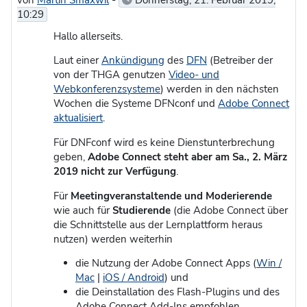
10:29
Hallo allerseits.
Laut einer
Ankündigung
des
DFN
(Betreiber der
von der THGA genutzen
Video- und
Webkonferenzsysteme
) werden in den nächsten
Wochen die Systeme DFNconf und
Adobe Connect
aktualisiert
.
Für DNFconf wird es keine Dienstunterbrechung
geben,
Adobe Connect steht aber
am Sa., 2. März
2019
nicht zur Verfügung
.
Für
Meetingveranstalte
nde und Moderierende
wie auch für
Studierende
(die Adobe Connect über
die Schnittstelle aus der Lernplattform heraus
nutzen) werden weiterhin
die Nutzung der Adobe Connect Apps (
Win /
Mac
|
iOS / Android
) und
die Deinstallation des Flash-Plugins und des
Adobe Connect Add-Ins empfohlen.