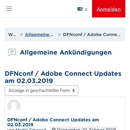
Zum Hauptinhalt
Anmelden
Website-Übersicht
Website
Allgemeine Ankündigungen
DFNconf / Adobe Connect Updates am 02.03.2019
Allgemeine Ankündigungen
DFNconf / Adobe Connect Updates
am 02.03.2019
Anzeigemodus
Anzahl Antworten: 0
DFNconf / Adobe Connect Updates am
02.03.2019
von
Martin Smaxwil
-
Donnerstag, 21. Februar 2019,