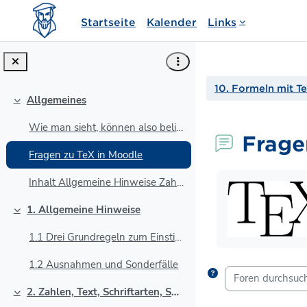
Zum Hauptinhalt
Startseite
Kalender
Links
10. Formeln mit T
Allgemeines
Einklappen
Wie man sieht, können also beliebig komplexe und v...
Frage
Fragen zu TeX in Moodle
Abschlussbedin
Inhalt Allgemeine Hinweise Zahlen, Tex...
1. Allgemeine Hinweise
Einklappen
1.1 Drei Grundregeln zum Einstieg
1.2 Ausnahmen und Sonderfälle
Foren durchsuche
2. Zahlen, Text, Schriftarten, Sonderzeichen
Einklappen