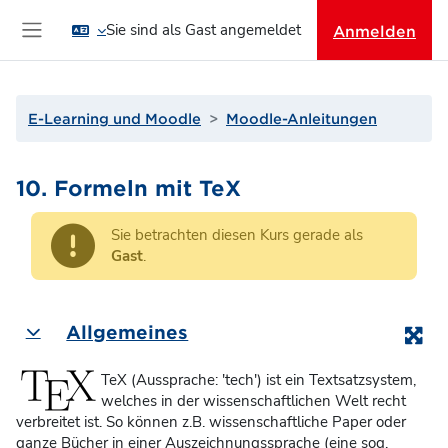
Zum Hauptinhalt
Sie sind als Gast angemeldet
Anmelden
Website-Übersicht
E-Learning und Moodle
Moodle-Anleitungen
10. Formeln mit TeX
Sie betrachten diesen Kurs gerade als
Gast
.
Abschnittsübersicht
Allgemeines
Einklappen
TeX (Aussprache: '
tech
') ist ein Textsatzsystem,
welches in der wissenschaftlichen Welt recht
verbreitet ist. So können z.B. wissenschaftliche Paper oder
ganze Bücher in einer Auszeichnungssprache (eine sog.