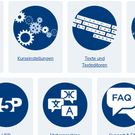
Kurseinstellungen
Texte und
Texteditoren