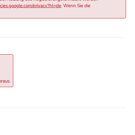
licies.google.com/privacy?hl=de
. Wenn Sie die
oraus.