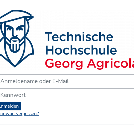
form der THGA Bochum'
meldename oder E-Mail
nnwort
Anmelden
nnwort vergessen?