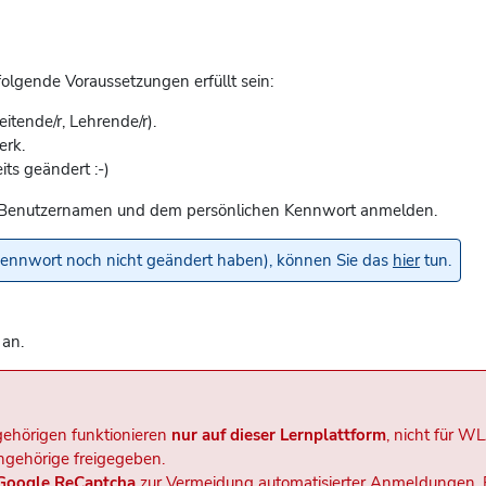
lgende Voraussetzungen erfüllt sein:
eitende/r, Lehrende/r).
erk.
its geändert :-)
rem Benutzernamen und dem persönlichen Kennwort anmelden.
lkennwort noch nicht geändert haben), können Sie das
hier
tun.
 an.
ehörigen funktionieren
nur auf dieser Lernplattform
, nicht für W
ngehörige freigegeben.
Google ReCaptcha
zur Vermeidung automatisierter Anmeldungen. 