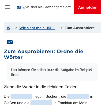
Zum Hauptinhalt
Sie sind als Gast angemeldet
Anmelden
Website-Übersicht
15. H5P
Wie sieht mein H5P Inhalt nun im Kurs aus?
Zum Ausprobieren: Ordne die Wörter
Zum Ausprobieren: Ordne die
Wörter
Abschlussbedingungen
Hier können Sie selber kurz die Aufgabe im Beispiel
lösen!