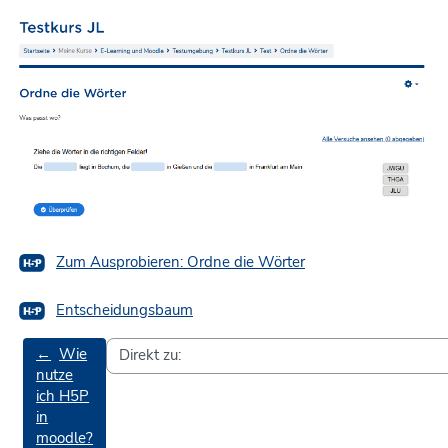
H5P
Zum Ausprobieren: Ordne die Wörter
H5P
Entscheidungsbaum
←
Wie
nutze
ich H5P
in
moodle?