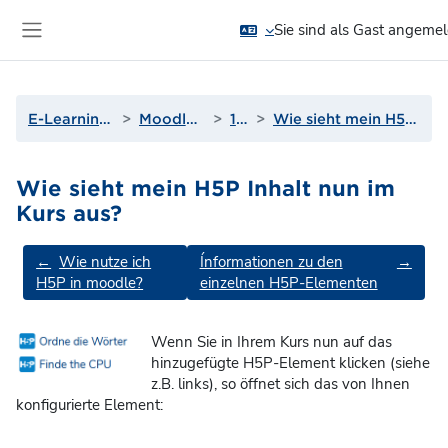
Zum Hauptinhalt
Sie sind als Gast angeme
Website-Übersicht
E-Learning und Moodle
Moodle-Anleitungen
15. H5P
Wie sieht mein H5P Inhalt nun im Kurs aus?
Wie sieht mein H5P Inhalt nun im
Kurs aus?
Abschnittsübersicht
←
Wie nutze ich
Ínformationen zu den
→
H5P in moodle?
einzelnen H5P-Elementen
Wenn Sie in Ihrem Kurs nun auf das
hinzugefügte H5P-Element klicken (siehe
z.B. links), so öffnet sich das von Ihnen
konfigurierte Element: