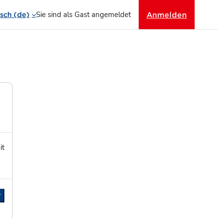
Sie sind als Gast angemeldet
Anmelden
ch ‎(de)‎
it
r