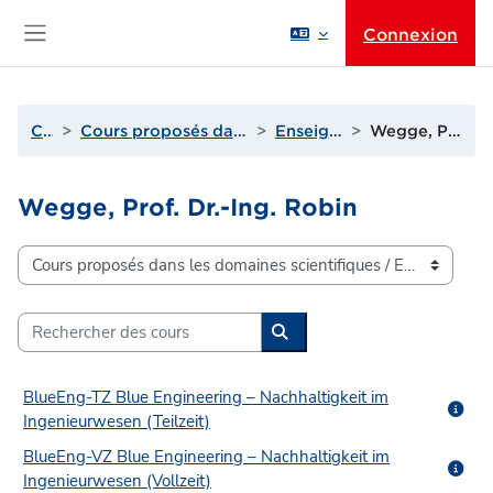
Passer au contenu principal
Connexion
Panneau latéral
Cours
Cours proposés dans les domaines scientifiques
Enseignants de U à Z
Wegge, Prof. Dr.-Ing. Robin
Wegge, Prof. Dr.-Ing. Robin
Catégories de cours
Rechercher des cours
Rechercher des cours
BlueEng-TZ Blue Engineering – Nachhaltigkeit im
Ingenieurwesen (Teilzeit)
BlueEng-VZ Blue Engineering – Nachhaltigkeit im
Ingenieurwesen (Vollzeit)